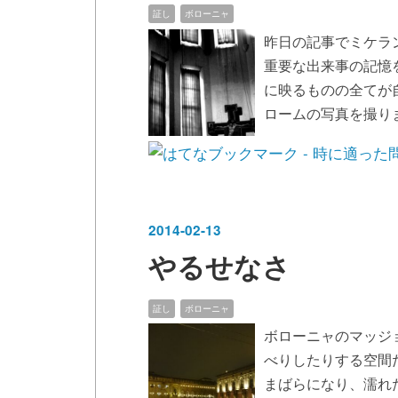
証し
ボローニャ
昨日の記事でミケラ
重要な出来事の記憶
に映るものの全てが
ロームの写真を撮り
2014
-
02
-
13
やるせなさ
証し
ボローニャ
ボローニャのマッジ
べりしたりする空間
まばらになり、濡れ