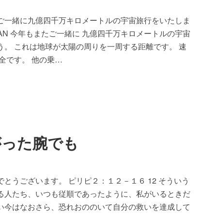
ご一緒に九億四千万キロメートルの宇宙旅行をいたしま
JAPAN 今年もまたご一緒に 九億四千万キロメートルの宇宙
う。 これは地球が太陽の周りを一周する距離です。 速
全です。 他の乗…
がった腕でも
とうございます。 ピリピ２：１２－１６ 12 そういう
る人たち、いつも従順であったように、私がいるときだ
い今はなおさら、恐れおののいて自分の救いを達成して