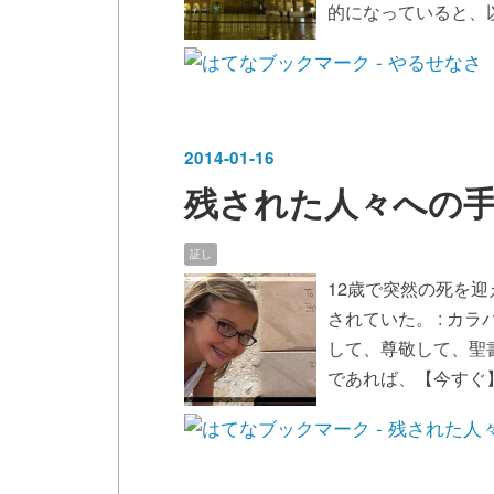
的になっていると、
2014
-
01
-
16
残された人々への
証し
12歳で突然の死を
されていた。 : カ
して、尊敬して、聖
であれば、【今すぐ