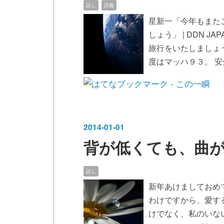
証し
詩篇
星新一「今年もまた
しょう」 | DDN 
旅行をいたしましょ
度はマッハ９３。 安
2014
-
01
-
01
背が低くても、曲
証し
新年あけましておめで
わけですから、愛す
けでなく、私のいな