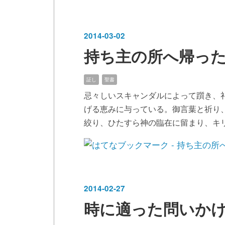
2014
-
03
-
02
持ち主の所へ帰っ
証し
聖書
忌々しいスキャンダルによって躓き、
げる恵みに与っている。御言葉と祈り
絞り、ひたすら神の臨在に留まり、キ
2014
-
02
-
27
時に適った問いか