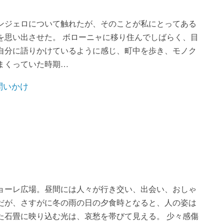
ンジェロについて触れたが、そのことが私にとってある
を思い出させた。 ボローニャに移り住んでしばらく、目
自分に語りかけているように感じ、町中を歩き、モノク
まくっていた時期…
ョーレ広場。昼間には人々が行き交い、出会い、おしゃ
だが、さすがに冬の雨の日の夕食時となると、人の姿は
た石畳に映り込む光は、哀愁を帯びて見える。 少々感傷