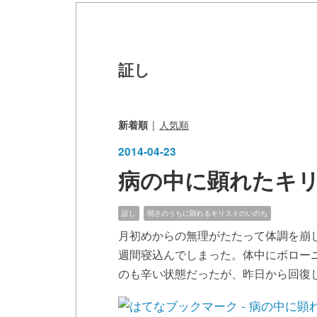
証し
新着順
人気順
2014
-
04
-
23
病の中に顕れたキ
証し
弱さのうちに顕れるキリストのいのち
月初めからの無理がたたって体調を崩
週間寝込んでしまった。体中にボロー
のも辛い状態だったが、昨日から回復