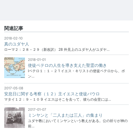
関連記事
2018-02-10
真のユダヤ人
ローマ２：２８－２９（新改訳） 28 外見上のユダヤ人がユダヤ…
2018-01-01
使徒ペテロの人生を導き支えた聖霊の働き
Ⅰペテロ１：１－２ 1 イエス・キリストの使徒ペテロから、ポ
ン…
2017-05-08
安息日に関する考察（１２）主イエスと使徒パウロ
マタイ１２：９－１０ 9 イエスはそこを去って、彼らの会堂には…
2017-01-07
ミンヤンと「二人または三人」の集まり
ユダヤ教においてミンヤンという教えがある。公の祈りが神の
前…