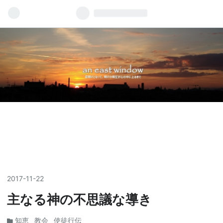
2017
-
11
-
22
主なる神の不思議な導き
知恵
教会
使徒行伝